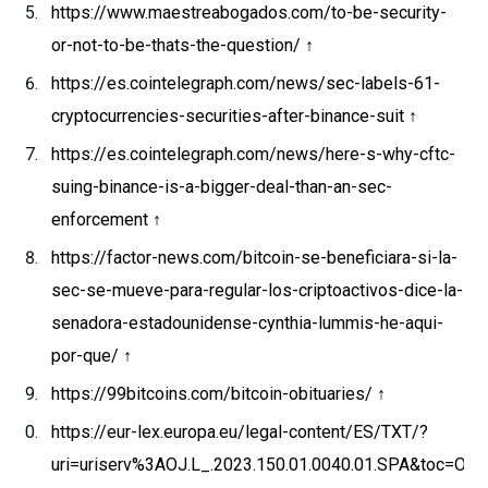
https://www.maestreabogados.com/to-be-security-
or-not-to-be-thats-the-question/
↑
https://es.cointelegraph.com/news/sec-labels-61-
cryptocurrencies-securities-after-binance-suit
↑
https://es.cointelegraph.com/news/here-s-why-cftc-
suing-binance-is-a-bigger-deal-than-an-sec-
enforcement
↑
https://factor-news.com/bitcoin-se-beneficiara-si-la-
sec-se-mueve-para-regular-los-criptoactivos-dice-la-
senadora-estadounidense-cynthia-lummis-he-aqui-
por-que/
↑
https://99bitcoins.com/bitcoin-obituaries/
↑
https://eur-lex.europa.eu/legal-content/ES/TXT/?
uri=uriserv%3AOJ.L_.2023.150.01.0040.01.SPA&toc