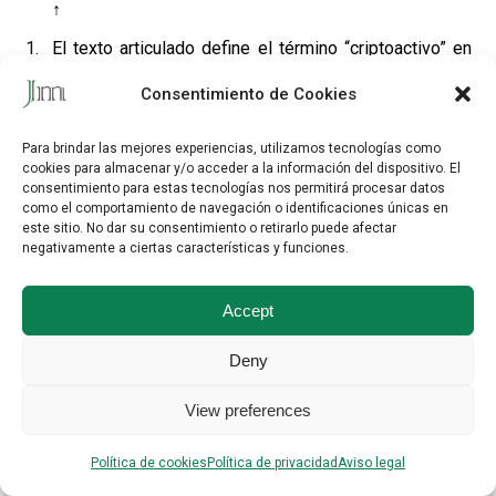
↑
El texto articulado define el término “criptoactivo” en
su artículo 3 como “una
representación digital de un
Consentimiento de Cookies
valor o de un derecho
que puede
transferirse y
almacenarse electrónicamente
, mediante la
Para brindar las mejores experiencias, utilizamos tecnologías como
cookies para almacenar y/o acceder a la información del dispositivo.
El
tecnología de registro distribuido
o una tecnología
consentimiento para estas tecnologías nos permitirá procesar datos
como el comportamiento de navegación o identificaciones únicas en
similar.” Lo cierto es que si atendemos al tenor literal
este sitio.
No dar su consentimiento o retirarlo puede afectar
de la definición expuesta, una “representación digital
negativamente a ciertas características y funciones.
de un valor”, cabe albergar dudas sobre si Bitcoin
Accept
encaja en la misma, puesto que, más presentar valor,
Bitcoin TIENE valor. Acaso para disipar estas duda, en
Deny
la versión publicada de la norma, se ha introducido un
View preferences
párrafo en el Considerando 2 para decir que
“
Las
representaciones del valor incluyen el valor externo
Política de cookies
Política de privacidad
Aviso legal
no intrínseco que atribuyen a un criptoactivo las