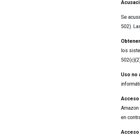
Acusaci
Se acusa
502). La
Obtener
los sist
502(c)(2)
Uso no 
informát
Acceso 
Amazon p
en contr
Acceso 