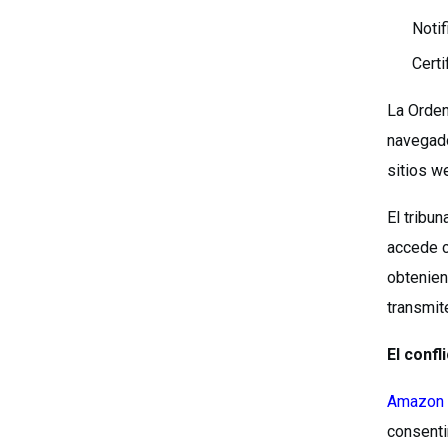
Notif
Certi
La Orden
navegado
sitios w
El tribu
accede c
obtenien
transmite
El confl
Amazon 
consenti