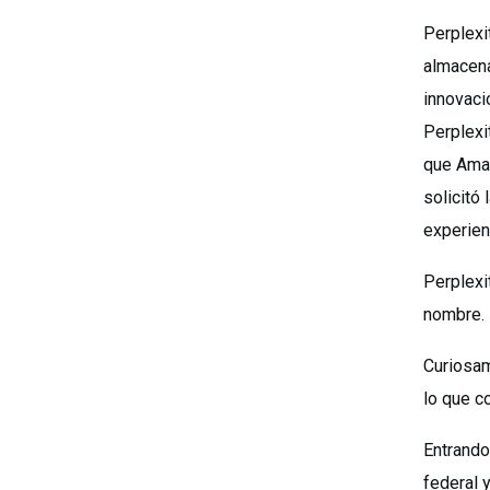
Perplexi
almacena
innovaci
Perplexi
que Amaz
solicitó
experienc
Perplexi
nombre.
Curiosam
lo que c
Entrando
federal y