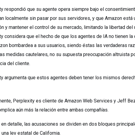
ty respondió que su agente opera siempre bajo el consentimiento
n localmente sin pasar por sus servidores, y que Amazon está u
ón y mantener el control de su mercado, limitando la libertad del
ty considera que el hecho de que los agentes de IA no tienen la
on bombardea a sus usuarios, siendo éstas las verdaderas ra
 las medidas cautelares, no su supuesta preocupación altruista p
ia del cliente.
ty argumenta que estos agentes deben tener los mismos derech
ente, Perplexity es cliente de Amazon Web Services y Jeff Bezo
omplica aún más la relación entre ambas compañías.
 en detalle, las acusaciones se dividen en dos bloques principal
 una ley estatal de California.