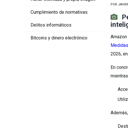
POR
JAVIE
Cumplimiento de normativas:
P
intel
Delitos informáticos
Amazon h
Bitcoins y dinero electrónico
Medidas
2026, en
En concre
mientras 
Acce
Util
Además,
Destr