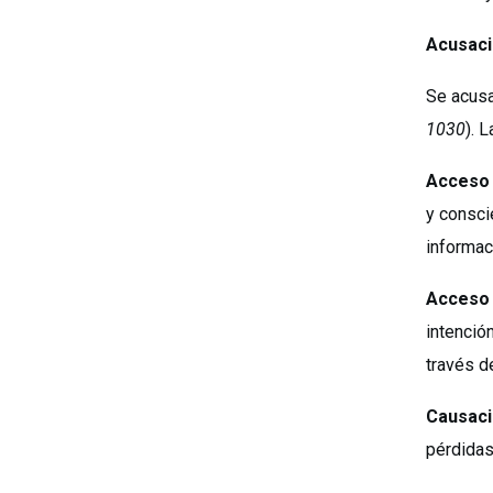
Acusaci
Se acusa 
1030
). 
Acceso 
y consci
informac
Acceso 
intenció
través d
Causaci
pérdidas