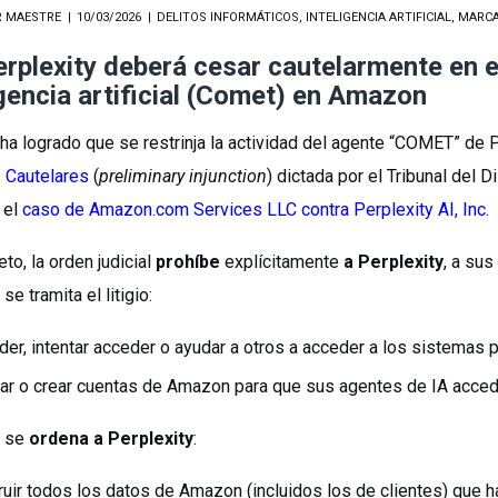
R MAESTRE
10/03/2026
DELITOS INFORMÁTICOS
,
INTELIGENCIA ARTIFICIAL
,
MARCA
erplexity deberá cesar cautelarmente en e
igencia artificial (Comet) en Amazon
a logrado que se restrinja la actividad del agente “COMET” de
 Cautelares
(
preliminary injunction
) dictada por el Tribunal del 
 el
caso de Amazon.com Services LLC contra Perplexity AI, Inc
.
to, la orden judicial
prohíbe
explícitamente
a Perplexity
, a su
se tramita el litigio:
der, intentar acceder o ayudar a otros a acceder a los sistema
izar o crear cuentas de Amazon para que sus agentes de IA acce
 se
ordena a Perplexity
:
uir todos los datos de Amazon (incluidos los de clientes) que 