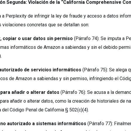
ón Segunda: Violación de la “California Comprehensive Co
 a Perplexity de infringir la ley de fraude y acceso a datos infor
s violaciones concretas que se detallan son:
, copiar o usar datos sin permiso
(Párrafo 74): Se imputa a P
emas informáticos de Amazon a sabiendas y sin el debido permiso
.
autorizado de servicios informáticos
(Párrafo 75): Se alega 
icos de Amazon a sabiendas y sin permiso, infringiendo el Código
para añadir o alterar datos
(Párrafo 76): Se acusa a la deman
ara añadir o alterar datos, como la creación de historiales de n
a del Código Penal de California § 502(c)(4).
no autorizado a sistemas informáticos
(Párrafo 77): Finalme