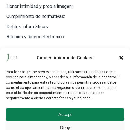
Honor intimidad y propia imagen:
Cumplimiento de normativas:
Delitos informáticos
Bitcoins y dinero electrónico
CONTACTO
Consentimiento de Cookies
Javier Maestre Rodríguez
Para brindar las mejores experiencias, utilizamos tecnologías como
cookies para almacenar y/o acceder a la información del dispositivo.
El
C/ Delicias, 33, 1º dcha. 28045 Madrid
consentimiento para estas tecnologías nos permitirá procesar datos
como el comportamiento de navegación o identificaciones únicas en
Tfno:
917 52 84 33
este sitio.
No dar su consentimiento o retirarlo puede afectar
Email:
contacto@maestreabogados.com
negativamente a ciertas características y funciones.
Nostr:
Javier_Maestre
Accept
Linkedin
Twitter (X)
Deny