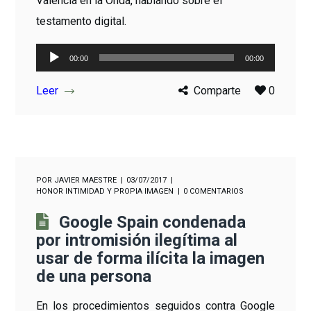
Valencia en la Onda, hablando sobre el
testamento digital.
Reproductor
00:00
00:00
de
Leer
Comparte
0
audio
POR
JAVIER MAESTRE
03/07/2017
HONOR INTIMIDAD Y PROPIA IMAGEN
0 COMENTARIOS
Google Spain condenada
por intromisión ilegítima al
usar de forma ilícita la imagen
de una persona
En los procedimientos seguidos contra Google