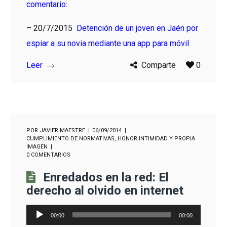
comentario
:
– 20/7/2015
Detención de un joven en Jaén por
espiar a su novia mediante una app para móvil
Leer
Comparte
0
POR
JAVIER MAESTRE
06/09/2014
CUMPLIMIENTO DE NORMATIVAS
,
HONOR INTIMIDAD Y PROPIA
IMAGEN
0 COMENTARIOS
Enredados en la red: El
derecho al olvido en internet
Reproductor
00:00
00:00
de