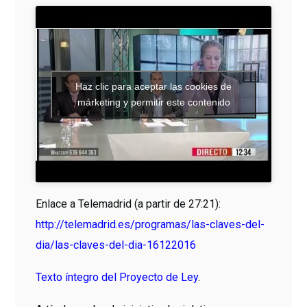
Haz clic para aceptar las cookies de
márketing y permitir este contenido
Enlace a Telemadrid (a partir de 27:21):
http://telemadrid.es/programas/las-claves-del-
dia/las-claves-del-dia-16122016
Texto íntegro del Proyecto de Ley
.