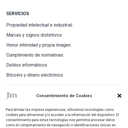
SERVICIOS
Propiedad intelectual e industrial:
Marcas y signos distintivos:
Honor intimidad y propia imagen:
Cumplimiento de normativas:
Delitos informáticos
Bitcoins y dinero electrónico
CONTACTO
Consentimiento de Cookies
Javier Maestre Rodríguez
Para brindar las mejores experiencias, utilizamos tecnologías como
cookies para almacenar y/o acceder a la información del dispositivo.
El
C/ Delicias, 33, 1º dcha. 28045 Madrid
consentimiento para estas tecnologías nos permitirá procesar datos
como el comportamiento de navegación o identificaciones únicas en
Tfno:
917 52 84 33