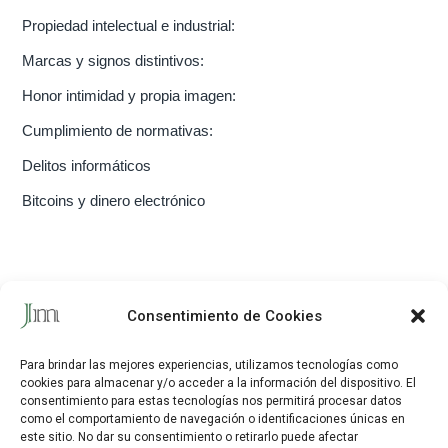
Propiedad intelectual e industrial:
Marcas y signos distintivos:
Honor intimidad y propia imagen:
Cumplimiento de normativas:
Delitos informáticos
Bitcoins y dinero electrónico
CONTACTO
Consentimiento de Cookies
Javier Maestre Rodríguez
Para brindar las mejores experiencias, utilizamos tecnologías como
cookies para almacenar y/o acceder a la información del dispositivo.
El
C/ Delicias, 33, 1º dcha. 28045 Madrid
consentimiento para estas tecnologías nos permitirá procesar datos
como el comportamiento de navegación o identificaciones únicas en
Tfno:
917 52 84 33
este sitio.
No dar su consentimiento o retirarlo puede afectar