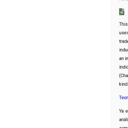
This
uses
trad
indu
an i
indi
(Cha
kind
Teor
Ya e
anál