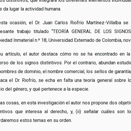
os distintivos, que integrara los diferentes elementos individual
e da lugar la actividad humana.
sta ocasión, el Dr. Juan Carlos Riofrío Martínez-Villalba 
eresante trabajo titulado “TEORÍA GENERAL DE LOS SIGNOS
iedad Inmaterial n.º 18, Universidad Externado de Colombia, no
u artículo, el autor destaca cómo no se ha encontrado en la
erso de los signos distintivos. Por el contrario, abundan estu
nombres de dominio, el nombre comercial, los sellos de garantía,
aca el Dr. Riofrío, se echa en falta una teoría general sobre 
io del género, y qué pertenece a la especie.
las cosas, en esta investigación el autor nos propone dos objetiv
intivos que interesa al derecho, y, (ii) señalar cuáles son 
daremos estos temas en su orden.