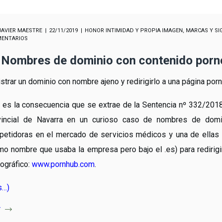
JAVIER MAESTRE
22/11/2019
HONOR INTIMIDAD Y PROPIA IMAGEN
,
MARCAS Y SI
MENTARIOS
Nombres de dominio con contenido pornog
strar un dominio con nombre ajeno y redirigirlo a una página porn
 es la consecuencia que se extrae de la Sentencia nº 332/2018,
vincial de Navarra en un curioso caso de nombres de domin
etidoras en el mercado de servicios médicos y una de ellas re
o nombre que usaba la empresa pero bajo el .es) para redirigi
ográfico:
www.pornhub.com
.
s…)
r