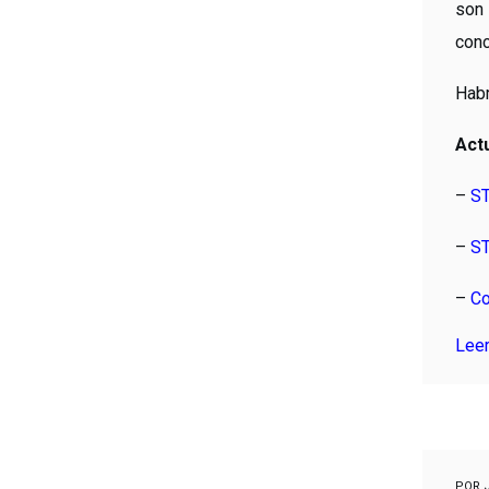
son 
conc
Habr
Act
–
ST
–
S
–
Co
Lee
POR