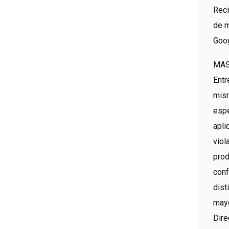
Reci
de m
Goog
MASA
Entr
mism
espe
apl
viol
prod
conf
dist
mayo
Dire