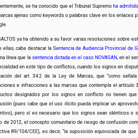
entemente, se ha conocido que el Tribunal Supremo
ha admitido
arcas ajenas como keywords o palabras clave en los enlaces 
le.
LTOS ya ha obtenido a su favor varias resoluciones sobre esta
e ellas, cabe destacar la S
entencia de Audiencia Provincial de
a línea que la
sentencia dictada en el caso NOVASAN
, en el se
cialidad en este tipo de conflictos, cuando los signos en disputa
icación del art. 34.2 de la Ley de Marcas, que “como seña
aciones e infracciones a las marcas que contempla el artículo 34
uctos designados por los signos en conflicto no tienen que 
usión (pues cabe que el uso ilícito pueda implicar un aprovec
intivo), pero sí es necesario que los signos sean idénticos 
 de 2012, el concepto comunitario de riesgo de confusión compr
ctiva 89/104/CEE), es decir, “la suposición equivocada de que