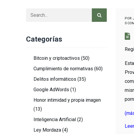
POR
0 CO
Categorías
Regi
Bitcoin y criptoactivos
(50)
Esta
Cumplimiento de normativas
(60)
Pro
Delitos informáticos
(35)
comp
Google AdWords
(1)
mism
porn
Honor intimidad y propia imagen
(13)
(má
Inteligencia Artificial
(2)
Lee
Ley Mordaza
(4)