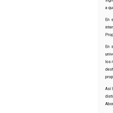
sign
a qu
En e
int
Prop
En s
univ
los 
dest
prop
Así 
dist
Abor