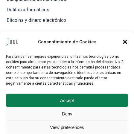
Delitos informáticos
Bitcoins y dinero electrónico
CONTACTO
Consentimiento de Cookies
Javier Maestre Rodríguez
Para brindar las mejores experiencias, utilizamos tecnologías como
cookies para almacenar y/o acceder a la información del dispositivo.
El
C/ Delicias, 33, 1º dcha. 28045 Madrid
consentimiento para estas tecnologías nos permitirá procesar datos
como el comportamiento de navegación o identificaciones únicas en
Tfno:
917 52 84 33
este sitio.
No dar su consentimiento o retirarlo puede afectar
Email:
contacto@maestreabogados.com
negativamente a ciertas características y funciones.
Nostr:
Javier_Maestre
Accept
Linkedin
Twitter (X)
Deny
Aviso Legal y Condiciones de Usos de la Web
-
Política de privacidad
-
View preferences
Política de cookies